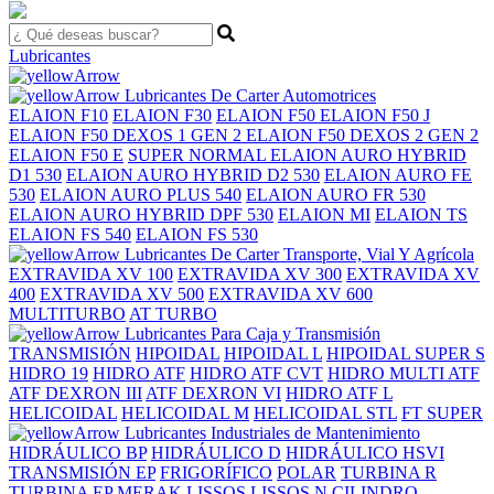
Lubricantes
Lubricantes De Carter Automotrices
ELAION F10
ELAION F30
ELAION F50
ELAION F50 J
ELAION F50 DEXOS 1 GEN 2
ELAION F50 DEXOS 2 GEN 2
ELAION F50 E
SUPER
NORMAL
ELAION AURO HYBRID
D1 530
ELAION AURO HYBRID D2 530
ELAION AURO FE
530
ELAION AURO PLUS 540
ELAION AURO FR 530
ELAION AURO HYBRID DPF 530
ELAION MI
ELAION TS
ELAION FS 540
ELAION FS 530
Lubricantes De Carter Transporte, Vial Y Agrícola
EXTRAVIDA XV 100
EXTRAVIDA XV 300
EXTRAVIDA XV
400
EXTRAVIDA XV 500
EXTRAVIDA XV 600
MULTITURBO
AT TURBO
Lubricantes Para Caja y Transmisión
TRANSMISIÓN
HIPOIDAL
HIPOIDAL L
HIPOIDAL SUPER S
HIDRO 19
HIDRO ATF
HIDRO ATF CVT
HIDRO MULTI ATF
ATF DEXRON III
ATF DEXRON VI
HIDRO ATF L
HELICOIDAL
HELICOIDAL M
HELICOIDAL STL
FT SUPER
Lubricantes Industriales de Mantenimiento
HIDRÁULICO BP
HIDRÁULICO D
HIDRÁULICO HSVI
TRANSMISIÓN EP
FRIGORÍFICO
POLAR
TURBINA R
TURBINA EP
MERAK
LISSOS
LISSOS N
CILINDRO