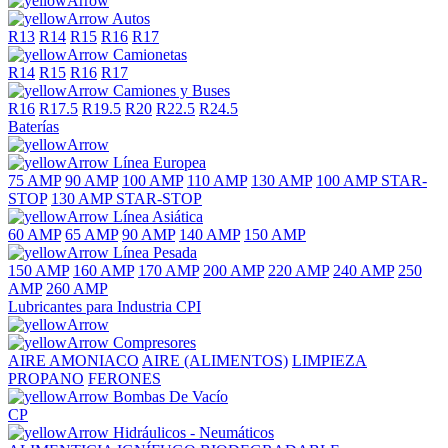
Autos
R13
R14
R15
R16
R17
Camionetas
R14
R15
R16
R17
Camiones y Buses
R16
R17.5
R19.5
R20
R22.5
R24.5
Baterías
Línea Europea
75 AMP
90 AMP
100 AMP
110 AMP
130 AMP
100 AMP STAR-
STOP
130 AMP STAR-STOP
Línea Asiática
60 AMP
65 AMP
90 AMP
140 AMP
150 AMP
Línea Pesada
150 AMP
160 AMP
170 AMP
200 AMP
220 AMP
240 AMP
250
AMP
260 AMP
Lubricantes para Industria CPI
Compresores
AIRE
AMONIACO
AIRE (ALIMENTOS)
LIMPIEZA
PROPANO
FERONES
Bombas De Vacío
CP
Hidráulicos - Neumáticos