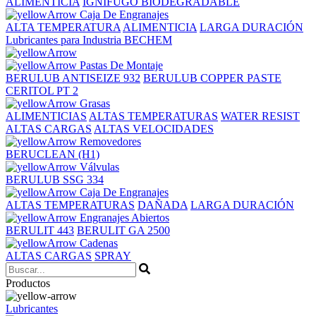
ALIMENTICIA
IGNÍFUGO BIODEGRADABLE
Caja De Engranajes
ALTA TEMPERATURA
ALIMENTICIA
LARGA DURACIÓN
Lubricantes para Industria BECHEM
Pastas De Montaje
BERULUB ANTISEIZE 932
BERULUB COPPER PASTE
CERITOL PT 2
Grasas
ALIMENTICIAS
ALTAS TEMPERATURAS
WATER RESIST
ALTAS CARGAS
ALTAS VELOCIDADES
Removedores
BERUCLEAN (H1)
Válvulas
BERULUB SSG 334
Caja De Engranajes
ALTAS TEMPERATURAS
DAÑADA
LARGA DURACIÓN
Engranajes Abiertos
BERULIT 443
BERULIT GA 2500
Cadenas
ALTAS CARGAS
SPRAY
Productos
Lubricantes