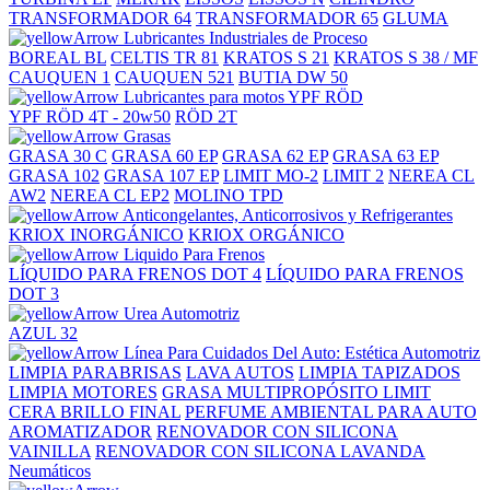
TRANSFORMADOR 64
TRANSFORMADOR 65
GLUMA
Lubricantes Industriales de Proceso
BOREAL BL
CELTIS TR 81
KRATOS S 21
KRATOS S 38 / MF
CAUQUEN 1
CAUQUEN 521
BUTIA DW 50
Lubricantes para motos YPF RÖD
YPF RÖD 4T - 20w50
RÖD 2T
Grasas
GRASA 30 C
GRASA 60 EP
GRASA 62 EP
GRASA 63 EP
GRASA 102
GRASA 107 EP
LIMIT MO-2
LIMIT 2
NEREA CL
AW2
NEREA CL EP2
MOLINO TPD
Anticongelantes, Anticorrosivos y Refrigerantes
KRIOX INORGÁNICO
KRIOX ORGÁNICO
Liquido Para Frenos
LÍQUIDO PARA FRENOS DOT 4
LÍQUIDO PARA FRENOS
DOT 3
Urea Automotriz
AZUL 32
Línea Para Cuidados Del Auto: Estética Automotriz
LIMPIA PARABRISAS
LAVA AUTOS
LIMPIA TAPIZADOS
LIMPIA MOTORES
GRASA MULTIPROPÓSITO LIMIT
CERA BRILLO FINAL
PERFUME AMBIENTAL PARA AUTO
AROMATIZADOR
RENOVADOR CON SILICONA
VAINILLA
RENOVADOR CON SILICONA LAVANDA
Neumáticos