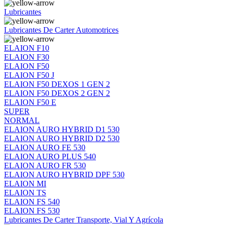
Lubricantes
Lubricantes De Carter Automotrices
ELAION F10
ELAION F30
ELAION F50
ELAION F50 J
ELAION F50 DEXOS 1 GEN 2
ELAION F50 DEXOS 2 GEN 2
ELAION F50 E
SUPER
NORMAL
ELAION AURO HYBRID D1 530
ELAION AURO HYBRID D2 530
ELAION AURO FE 530
ELAION AURO PLUS 540
ELAION AURO FR 530
ELAION AURO HYBRID DPF 530
ELAION MI
ELAION TS
ELAION FS 540
ELAION FS 530
Lubricantes De Carter Transporte, Vial Y Agrícola