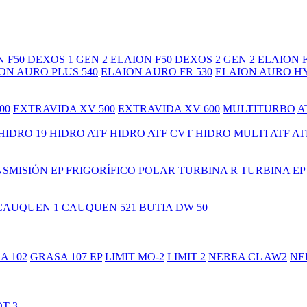
 F50 DEXOS 1 GEN 2
ELAION F50 DEXOS 2 GEN 2
ELAION F
ON AURO PLUS 540
ELAION AURO FR 530
ELAION AURO HY
00
EXTRAVIDA XV 500
EXTRAVIDA XV 600
MULTITURBO
A
HIDRO 19
HIDRO ATF
HIDRO ATF CVT
HIDRO MULTI ATF
AT
SMISIÓN EP
FRIGORÍFICO
POLAR
TURBINA R
TURBINA EP
CAUQUEN 1
CAUQUEN 521
BUTIA DW 50
A 102
GRASA 107 EP
LIMIT MO-2
LIMIT 2
NEREA CL AW2
NE
T 3