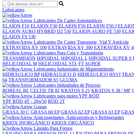
Lubricantes
Lubricantes De Carter Automotrices
ELAION F10
ELAION F30
ELAION F50
ELAION F50 J
ELAION
ELAION AURO HYBRID D2 530
ELAION AURO FE 530
ELAI
ELAION FS 530
Lubricantes De Carter Transporte, Vial Y Agrícola
EXTRAVIDA XV 100
EXTRAVIDA XV 300
EXTRAVIDA XV 4
Lubricantes Para Caja y Transmisión
TRANSMISIÓN
HIPOIDAL
HIPOIDAL L
HIPOIDAL SUPER S
HELICOIDAL M
HELICOIDAL STL
FT SUPER
Lubricantes Industriales de Mantenimiento
HIDRÁULICO BP
HIDRÁULICO D
HIDRÁULICO HSVI
TRAN
64
TRANSFORMADOR 65
GLUMA
Lubricantes Industriales de Proceso
BOREAL BL
CELTIS TR 81
KRATOS S 21
KRATOS S 38 / MF
Lubricantes para motos YPF RÖD
YPF RÖD 4T - 20w50
RÖD 2T
Grasas
GRASA 30 C
GRASA 60 EP
GRASA 62 EP
GRASA 63 EP
GRAS
Anticongelantes, Anticorrosivos y Refrigerantes
KRIOX INORGÁNICO
KRIOX ORGÁNICO
Liquido Para Frenos
LÍQUIDO PARA FRENOS DOT 4
LÍQUIDO PARA FRENOS DO