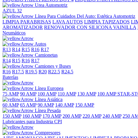
Urea Automotriz
AZUL 32
Línea Para Cuidados Del Auto: Estética Automotriz
LIMPIA PARABRISAS
LAVA AUTOS
LIMPIA TAPIZADOS
LI
AROMATIZADOR
RENOVADOR CON SILICONA VAINILLA
Neumáticos
Autos
R13
R14
R15
R16
R17
Camionetas
R14
R15
R16
R17
Camiones y Buses
R16
R17.5
R19.5
R20
R22.5
R24.5
Baterías
Línea Europea
75 AMP
90 AMP
100 AMP
110 AMP
130 AMP
100 AMP STAR-S
Línea Asiática
60 AMP
65 AMP
90 AMP
140 AMP
150 AMP
Línea Pesada
150 AMP
160 AMP
170 AMP
200 AMP
220 AMP
240 AMP
250 A
Lubricantes para Industria CPI
Compresores