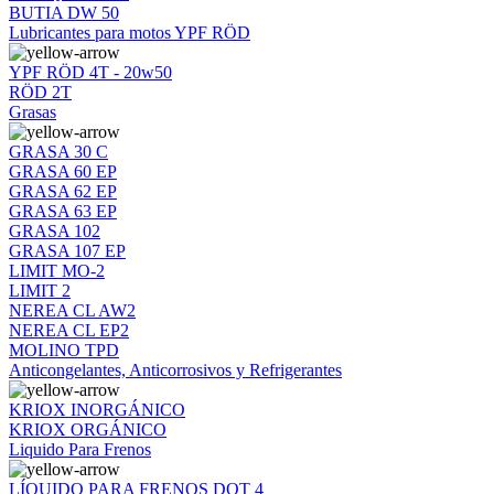
BUTIA DW 50
Lubricantes para motos YPF RÖD
YPF RÖD 4T - 20w50
RÖD 2T
Grasas
GRASA 30 C
GRASA 60 EP
GRASA 62 EP
GRASA 63 EP
GRASA 102
GRASA 107 EP
LIMIT MO-2
LIMIT 2
NEREA CL AW2
NEREA CL EP2
MOLINO TPD
Anticongelantes, Anticorrosivos y Refrigerantes
KRIOX INORGÁNICO
KRIOX ORGÁNICO
Liquido Para Frenos
LÍQUIDO PARA FRENOS DOT 4