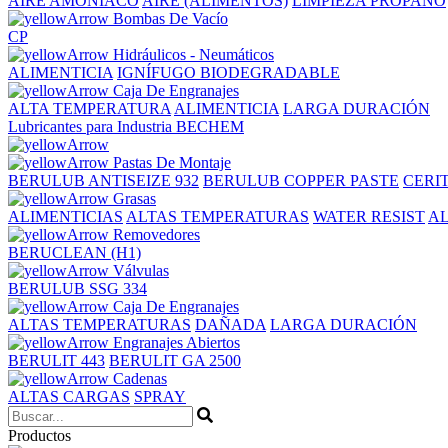
AIRE
AMONIACO
AIRE (ALIMENTOS)
LIMPIEZA
PROPANO
Bombas De Vacío
CP
Hidráulicos - Neumáticos
ALIMENTICIA
IGNÍFUGO BIODEGRADABLE
Caja De Engranajes
ALTA TEMPERATURA
ALIMENTICIA
LARGA DURACIÓN
Lubricantes para Industria BECHEM
Pastas De Montaje
BERULUB ANTISEIZE 932
BERULUB COPPER PASTE
CERIT
Grasas
ALIMENTICIAS
ALTAS TEMPERATURAS
WATER RESIST
A
Removedores
BERUCLEAN (H1)
Válvulas
BERULUB SSG 334
Caja De Engranajes
ALTAS TEMPERATURAS
DAÑADA
LARGA DURACIÓN
Engranajes Abiertos
BERULIT 443
BERULIT GA 2500
Cadenas
ALTAS CARGAS
SPRAY
Productos