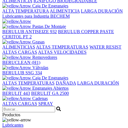
ALIMENTICIA
IGNÍFUGO BIODEGRADABLE
Caja De Engranajes
ALTA TEMPERATURA
ALIMENTICIA
LARGA DURACIÓN
Lubricantes para Industria BECHEM
Pastas De Montaje
BERULUB ANTISEIZE 932
BERULUB COPPER PASTE
CERITOL PT 2
Grasas
ALIMENTICIAS
ALTAS TEMPERATURAS
WATER RESIST
ALTAS CARGAS
ALTAS VELOCIDADES
Removedores
BERUCLEAN (H1)
Válvulas
BERULUB SSG 334
Caja De Engranajes
ALTAS TEMPERATURAS
DAÑADA
LARGA DURACIÓN
Engranajes Abiertos
BERULIT 443
BERULIT GA 2500
Cadenas
ALTAS CARGAS
SPRAY
Productos
Lubricantes