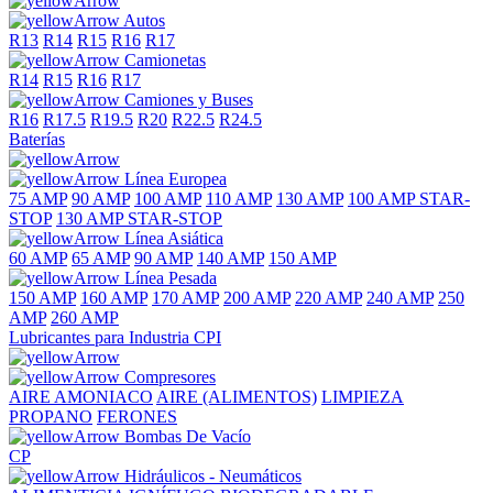
Autos
R13
R14
R15
R16
R17
Camionetas
R14
R15
R16
R17
Camiones y Buses
R16
R17.5
R19.5
R20
R22.5
R24.5
Baterías
Línea Europea
75 AMP
90 AMP
100 AMP
110 AMP
130 AMP
100 AMP STAR-
STOP
130 AMP STAR-STOP
Línea Asiática
60 AMP
65 AMP
90 AMP
140 AMP
150 AMP
Línea Pesada
150 AMP
160 AMP
170 AMP
200 AMP
220 AMP
240 AMP
250
AMP
260 AMP
Lubricantes para Industria CPI
Compresores
AIRE
AMONIACO
AIRE (ALIMENTOS)
LIMPIEZA
PROPANO
FERONES
Bombas De Vacío
CP
Hidráulicos - Neumáticos