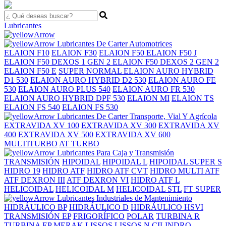
Lubricantes
Lubricantes De Carter Automotrices
ELAION F10
ELAION F30
ELAION F50
ELAION F50 J
ELAION F50 DEXOS 1 GEN 2
ELAION F50 DEXOS 2 GEN 2
ELAION F50 E
SUPER
NORMAL
ELAION AURO HYBRID
D1 530
ELAION AURO HYBRID D2 530
ELAION AURO FE
530
ELAION AURO PLUS 540
ELAION AURO FR 530
ELAION AURO HYBRID DPF 530
ELAION MI
ELAION TS
ELAION FS 540
ELAION FS 530
Lubricantes De Carter Transporte, Vial Y Agrícola
EXTRAVIDA XV 100
EXTRAVIDA XV 300
EXTRAVIDA XV
400
EXTRAVIDA XV 500
EXTRAVIDA XV 600
MULTITURBO
AT TURBO
Lubricantes Para Caja y Transmisión
TRANSMISIÓN
HIPOIDAL
HIPOIDAL L
HIPOIDAL SUPER S
HIDRO 19
HIDRO ATF
HIDRO ATF CVT
HIDRO MULTI ATF
ATF DEXRON III
ATF DEXRON VI
HIDRO ATF L
HELICOIDAL
HELICOIDAL M
HELICOIDAL STL
FT SUPER
Lubricantes Industriales de Mantenimiento
HIDRÁULICO BP
HIDRÁULICO D
HIDRÁULICO HSVI
TRANSMISIÓN EP
FRIGORÍFICO
POLAR
TURBINA R
TURBINA EP
MERAK
LISSOS
LISSOS N
CILINDRO