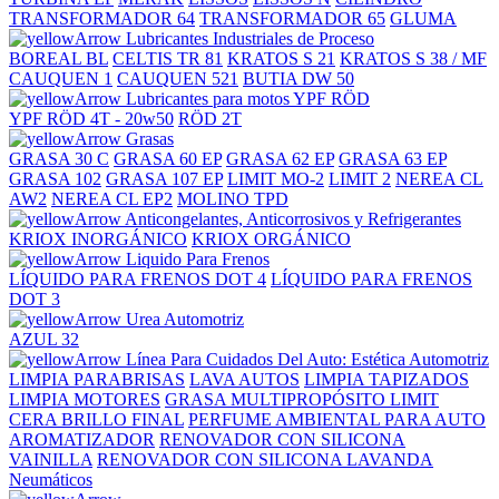
TRANSFORMADOR 64
TRANSFORMADOR 65
GLUMA
Lubricantes Industriales de Proceso
BOREAL BL
CELTIS TR 81
KRATOS S 21
KRATOS S 38 / MF
CAUQUEN 1
CAUQUEN 521
BUTIA DW 50
Lubricantes para motos YPF RÖD
YPF RÖD 4T - 20w50
RÖD 2T
Grasas
GRASA 30 C
GRASA 60 EP
GRASA 62 EP
GRASA 63 EP
GRASA 102
GRASA 107 EP
LIMIT MO-2
LIMIT 2
NEREA CL
AW2
NEREA CL EP2
MOLINO TPD
Anticongelantes, Anticorrosivos y Refrigerantes
KRIOX INORGÁNICO
KRIOX ORGÁNICO
Liquido Para Frenos
LÍQUIDO PARA FRENOS DOT 4
LÍQUIDO PARA FRENOS
DOT 3
Urea Automotriz
AZUL 32
Línea Para Cuidados Del Auto: Estética Automotriz
LIMPIA PARABRISAS
LAVA AUTOS
LIMPIA TAPIZADOS
LIMPIA MOTORES
GRASA MULTIPROPÓSITO LIMIT
CERA BRILLO FINAL
PERFUME AMBIENTAL PARA AUTO
AROMATIZADOR
RENOVADOR CON SILICONA
VAINILLA
RENOVADOR CON SILICONA LAVANDA
Neumáticos