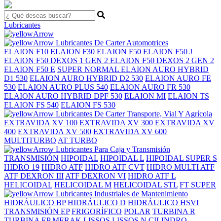
Lubricantes
Lubricantes De Carter Automotrices
ELAION F10
ELAION F30
ELAION F50
ELAION F50 J
ELAION F50 DEXOS 1 GEN 2
ELAION F50 DEXOS 2 GEN 2
ELAION F50 E
SUPER
NORMAL
ELAION AURO HYBRID
D1 530
ELAION AURO HYBRID D2 530
ELAION AURO FE
530
ELAION AURO PLUS 540
ELAION AURO FR 530
ELAION AURO HYBRID DPF 530
ELAION MI
ELAION TS
ELAION FS 540
ELAION FS 530
Lubricantes De Carter Transporte, Vial Y Agrícola
EXTRAVIDA XV 100
EXTRAVIDA XV 300
EXTRAVIDA XV
400
EXTRAVIDA XV 500
EXTRAVIDA XV 600
MULTITURBO
AT TURBO
Lubricantes Para Caja y Transmisión
TRANSMISIÓN
HIPOIDAL
HIPOIDAL L
HIPOIDAL SUPER S
HIDRO 19
HIDRO ATF
HIDRO ATF CVT
HIDRO MULTI ATF
ATF DEXRON III
ATF DEXRON VI
HIDRO ATF L
HELICOIDAL
HELICOIDAL M
HELICOIDAL STL
FT SUPER
Lubricantes Industriales de Mantenimiento
HIDRÁULICO BP
HIDRÁULICO D
HIDRÁULICO HSVI
TRANSMISIÓN EP
FRIGORÍFICO
POLAR
TURBINA R
TURBINA EP
MERAK
LISSOS
LISSOS N
CILINDRO