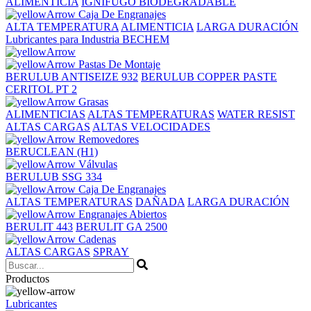
ALIMENTICIA
IGNÍFUGO BIODEGRADABLE
Caja De Engranajes
ALTA TEMPERATURA
ALIMENTICIA
LARGA DURACIÓN
Lubricantes para Industria BECHEM
Pastas De Montaje
BERULUB ANTISEIZE 932
BERULUB COPPER PASTE
CERITOL PT 2
Grasas
ALIMENTICIAS
ALTAS TEMPERATURAS
WATER RESIST
ALTAS CARGAS
ALTAS VELOCIDADES
Removedores
BERUCLEAN (H1)
Válvulas
BERULUB SSG 334
Caja De Engranajes
ALTAS TEMPERATURAS
DAÑADA
LARGA DURACIÓN
Engranajes Abiertos
BERULIT 443
BERULIT GA 2500
Cadenas
ALTAS CARGAS
SPRAY
Productos
Lubricantes