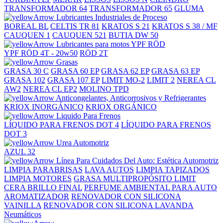
TRANSFORMADOR 64
TRANSFORMADOR 65
GLUMA
Lubricantes Industriales de Proceso
BOREAL BL
CELTIS TR 81
KRATOS S 21
KRATOS S 38 / MF
CAUQUEN 1
CAUQUEN 521
BUTIA DW 50
Lubricantes para motos YPF RÖD
YPF RÖD 4T - 20w50
RÖD 2T
Grasas
GRASA 30 C
GRASA 60 EP
GRASA 62 EP
GRASA 63 EP
GRASA 102
GRASA 107 EP
LIMIT MO-2
LIMIT 2
NEREA CL
AW2
NEREA CL EP2
MOLINO TPD
Anticongelantes, Anticorrosivos y Refrigerantes
KRIOX INORGÁNICO
KRIOX ORGÁNICO
Liquido Para Frenos
LÍQUIDO PARA FRENOS DOT 4
LÍQUIDO PARA FRENOS
DOT 3
Urea Automotriz
AZUL 32
Línea Para Cuidados Del Auto: Estética Automotriz
LIMPIA PARABRISAS
LAVA AUTOS
LIMPIA TAPIZADOS
LIMPIA MOTORES
GRASA MULTIPROPÓSITO LIMIT
CERA BRILLO FINAL
PERFUME AMBIENTAL PARA AUTO
AROMATIZADOR
RENOVADOR CON SILICONA
VAINILLA
RENOVADOR CON SILICONA LAVANDA
Neumáticos