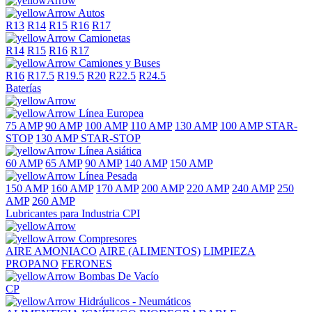
Autos
R13
R14
R15
R16
R17
Camionetas
R14
R15
R16
R17
Camiones y Buses
R16
R17.5
R19.5
R20
R22.5
R24.5
Baterías
Línea Europea
75 AMP
90 AMP
100 AMP
110 AMP
130 AMP
100 AMP STAR-
STOP
130 AMP STAR-STOP
Línea Asiática
60 AMP
65 AMP
90 AMP
140 AMP
150 AMP
Línea Pesada
150 AMP
160 AMP
170 AMP
200 AMP
220 AMP
240 AMP
250
AMP
260 AMP
Lubricantes para Industria CPI
Compresores
AIRE
AMONIACO
AIRE (ALIMENTOS)
LIMPIEZA
PROPANO
FERONES
Bombas De Vacío
CP
Hidráulicos - Neumáticos