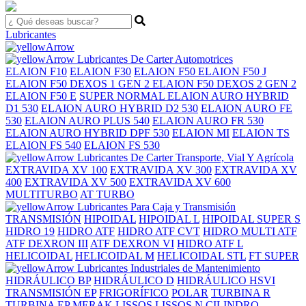
Lubricantes
Lubricantes De Carter Automotrices
ELAION F10
ELAION F30
ELAION F50
ELAION F50 J
ELAION F50 DEXOS 1 GEN 2
ELAION F50 DEXOS 2 GEN 2
ELAION F50 E
SUPER
NORMAL
ELAION AURO HYBRID
D1 530
ELAION AURO HYBRID D2 530
ELAION AURO FE
530
ELAION AURO PLUS 540
ELAION AURO FR 530
ELAION AURO HYBRID DPF 530
ELAION MI
ELAION TS
ELAION FS 540
ELAION FS 530
Lubricantes De Carter Transporte, Vial Y Agrícola
EXTRAVIDA XV 100
EXTRAVIDA XV 300
EXTRAVIDA XV
400
EXTRAVIDA XV 500
EXTRAVIDA XV 600
MULTITURBO
AT TURBO
Lubricantes Para Caja y Transmisión
TRANSMISIÓN
HIPOIDAL
HIPOIDAL L
HIPOIDAL SUPER S
HIDRO 19
HIDRO ATF
HIDRO ATF CVT
HIDRO MULTI ATF
ATF DEXRON III
ATF DEXRON VI
HIDRO ATF L
HELICOIDAL
HELICOIDAL M
HELICOIDAL STL
FT SUPER
Lubricantes Industriales de Mantenimiento
HIDRÁULICO BP
HIDRÁULICO D
HIDRÁULICO HSVI
TRANSMISIÓN EP
FRIGORÍFICO
POLAR
TURBINA R
TURBINA EP
MERAK
LISSOS
LISSOS N
CILINDRO