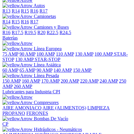
Autos
R13
R14
R15
R16
R17
Camionetas
R14
R15
R16
R17
Camiones y Buses
R16
R17.5
R19.5
R20
R22.5
R24.5
Baterías
Línea Europea
75 AMP
90 AMP
100 AMP
110 AMP
130 AMP
100 AMP STAR-
STOP
130 AMP STAR-STOP
Línea Asiática
60 AMP
65 AMP
90 AMP
140 AMP
150 AMP
Línea Pesada
150 AMP
160 AMP
170 AMP
200 AMP
220 AMP
240 AMP
250
AMP
260 AMP
Lubricantes para Industria CPI
Compresores
AIRE
AMONIACO
AIRE (ALIMENTOS)
LIMPIEZA
PROPANO
FERONES
Bombas De Vacío
CP
Hidráulicos - Neumáticos