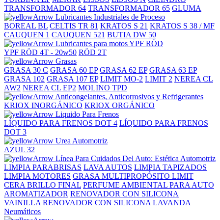
TRANSFORMADOR 64
TRANSFORMADOR 65
GLUMA
Lubricantes Industriales de Proceso
BOREAL BL
CELTIS TR 81
KRATOS S 21
KRATOS S 38 / MF
CAUQUEN 1
CAUQUEN 521
BUTIA DW 50
Lubricantes para motos YPF RÖD
YPF RÖD 4T - 20w50
RÖD 2T
Grasas
GRASA 30 C
GRASA 60 EP
GRASA 62 EP
GRASA 63 EP
GRASA 102
GRASA 107 EP
LIMIT MO-2
LIMIT 2
NEREA CL
AW2
NEREA CL EP2
MOLINO TPD
Anticongelantes, Anticorrosivos y Refrigerantes
KRIOX INORGÁNICO
KRIOX ORGÁNICO
Liquido Para Frenos
LÍQUIDO PARA FRENOS DOT 4
LÍQUIDO PARA FRENOS
DOT 3
Urea Automotriz
AZUL 32
Línea Para Cuidados Del Auto: Estética Automotriz
LIMPIA PARABRISAS
LAVA AUTOS
LIMPIA TAPIZADOS
LIMPIA MOTORES
GRASA MULTIPROPÓSITO LIMIT
CERA BRILLO FINAL
PERFUME AMBIENTAL PARA AUTO
AROMATIZADOR
RENOVADOR CON SILICONA
VAINILLA
RENOVADOR CON SILICONA LAVANDA
Neumáticos