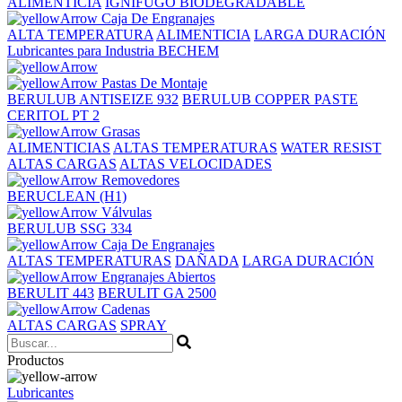
ALIMENTICIA
IGNÍFUGO BIODEGRADABLE
Caja De Engranajes
ALTA TEMPERATURA
ALIMENTICIA
LARGA DURACIÓN
Lubricantes para Industria BECHEM
Pastas De Montaje
BERULUB ANTISEIZE 932
BERULUB COPPER PASTE
CERITOL PT 2
Grasas
ALIMENTICIAS
ALTAS TEMPERATURAS
WATER RESIST
ALTAS CARGAS
ALTAS VELOCIDADES
Removedores
BERUCLEAN (H1)
Válvulas
BERULUB SSG 334
Caja De Engranajes
ALTAS TEMPERATURAS
DAÑADA
LARGA DURACIÓN
Engranajes Abiertos
BERULIT 443
BERULIT GA 2500
Cadenas
ALTAS CARGAS
SPRAY
Productos
Lubricantes